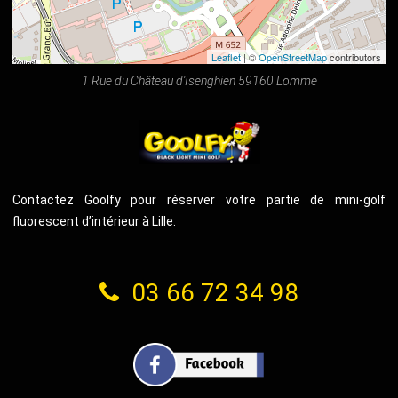
Leaflet
| ©
OpenStreetMap
contributors
1 Rue du Château d'Isenghien 59160 Lomme
Contactez Goolfy pour réserver votre partie de mini-golf
fluorescent d’intérieur à Lille.
03 66 72 34 98