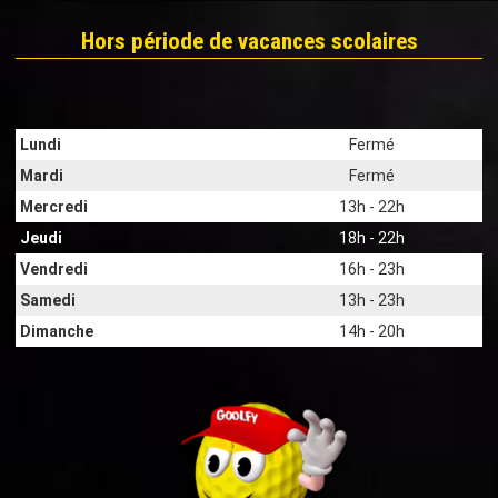
Hors période de vacances scolaires
Lundi
Fermé
Mardi
Fermé
Mercredi
13h - 22h
Jeudi
18h - 22h
Vendredi
16h - 23h
Samedi
13h - 23h
Dimanche
14h - 20h